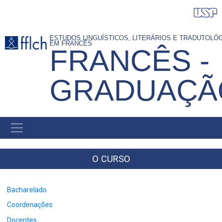
Pular
para
o
ESTUDOS LINGUÍSTICOS, LITERÁRIOS E TRADUTOLÓ
EM FRANCÊS
FRANCÊS -
conteúdo
principal
GRADUAÇÃ
NAVEGAÇÃO
PRINCIPAL
O CURSO
Bacharelado
Coordenações
Docentes